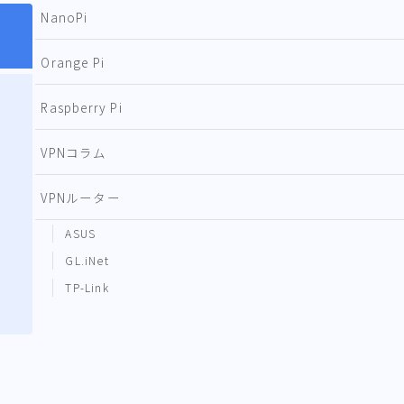
NanoPi
Orange Pi
Raspberry Pi
VPNコラム
VPNルーター
ASUS
GL.iNet
TP-Link