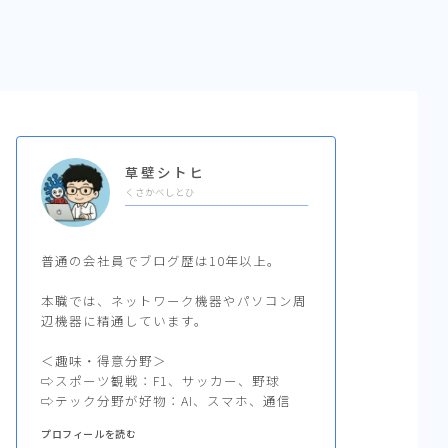
草壁シトヒ
くさかべしとひ
普通の会社員でブログ歴は10年以上。
本職では、ネットワーク機器やパソコン周
辺機器に精通しています。
＜趣味・得意分野＞
⇨スポーツ観戦：F1、サッカー、野球
⇨テック分野が好物：AI、スマホ、通信
プロフィールを読む