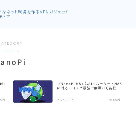
アなネット環境を作るVPNガジェット
ディア
CATEGORY
anoPi
M6』
『NanoPi M5』はAI・ルーター・NAS
に対応！コスパ最強で無限の可能性
oPi
2025.06.28
NanoPi