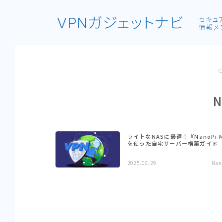
VPNガジェットナビ
セキュ
情報メ
N
ライトなNASに最適！『NanoPi 
を使った自宅サーバー構築ガイド
2025.06.29
Nan