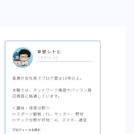
草壁シトヒ
くさかべしとひ
普通の会社員でブログ歴は10年以上。
本職では、ネットワーク機器やパソコン周
辺機器に精通しています。
＜趣味・得意分野＞
⇨スポーツ観戦：F1、サッカー、野球
⇨テック分野が好物：AI、スマホ、通信
プロフィールを読む